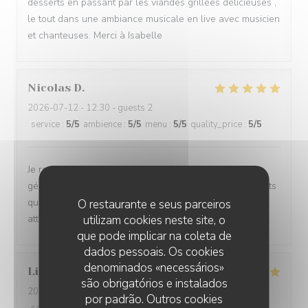
desserts en passant par les viandes grillées délicieuses ,
le tout dans une ambiance musicale en live avec musicien
et chanteuses. Merci à Isabelle
Nicolas
D
2026-07-12
- 12:30 - guests 2
service
:
5
/5
ambience
:
5
/5
menu
:
5
/5
quality_price
:
5
/5
Je recommanderai les yeux fermés tellement tout est
génial . L'accueil, la qualité et la préparation des produits
que nous mangeons, le service , l'esprit familial , les
O restaurante e seus parceiros
utilizam cookies neste site, o
attentions , tout est vraiment génial 👍🏻
que pode implicar na coleta de
dados pessoais. Os cookies
denominados «necessários»
Lionel
P
são obrigatórios e instalados
2026-07-12
- 12:45 - guests 6
por padrão. Outros cookies