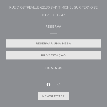
((abre
RUE D OSTREVILLE 62130 SAINT MICHEL SUR TERNOISE
03 21 03 12 42
RESERVA
RESERVAR UMA MESA
PRIVATIZAÇÃO
SIGA-NOS
Facebook ((abre numa nova janela))
Instagram ((abre numa nova ja
NEWSLETTER