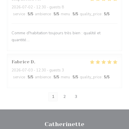
2026-07-02
- 12:30 - guests 8
service
:
5
/5
ambience
:
5
/5
menu
:
5
/5
quality_price
:
5
/5
Comme d'habitation toujours très bien : qualité et
quantité....
Fabrice
D
2026-07-03
- 12:30 - guests 3
service
:
5
/5
ambience
:
5
/5
menu
:
5
/5
quality_price
:
5
/5
1
2
3
Catherinette