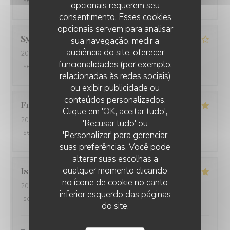
service
:
5
/5
ambience
:
5
/5
menu
:
5
/5
quality_price
:
4
/5
opcionais requerem seu
consentimento. Esses cookies
opcionais servem para analisar
Sylvie
V
sua navegação, medir a
audiência do site, oferecer
2026-07-12
- 12:30 - guests 2
funcionalidades (por exemplo,
service
:
4
/5
ambience
:
5
/5
menu
:
4
/5
quality_price
:
3
/5
relacionadas às redes sociais)
ou exibir publicidade ou
conteúdos personalizados.
Françoise
A
Clique em 'OK, aceitar tudo',
2026-07-12
- 12:00 - guests 3
'Recusar tudo' ou
service
:
4
/5
ambience
:
5
/5
menu
:
5
/5
quality_price
:
5
/5
'Personalizar' para gerenciar
suas preferências. Você pode
alterar suas escolhas a
qualquer momento clicando
Isabelle
N
no ícone de cookie no canto
2026-07-05
- 13:00 - guests 11
inferior esquerdo das páginas
service
:
5
/5
ambience
:
5
/5
menu
:
5
/5
quality_price
:
5
/5
do site.