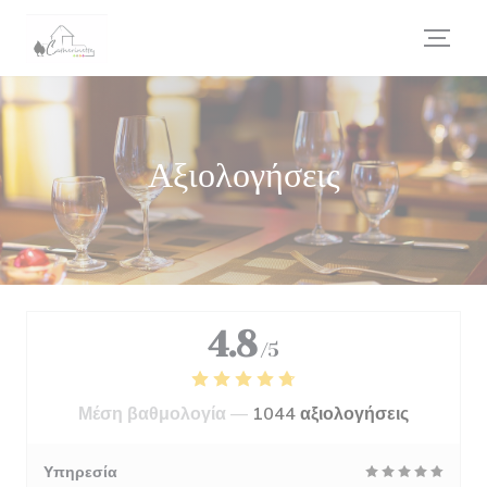
Πίνακας διαχείρισης "Μπισκότων" (Cookies)
Αξιολογήσεις
4.8
/5
Μέση βαθμολογία —
1044 αξιολογήσεις
Υπηρεσία