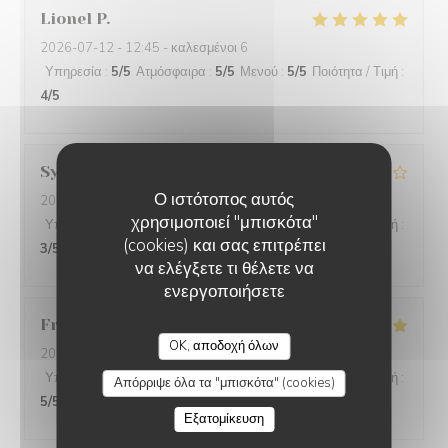
Lionel
P
2026-07-12
- 12:45 - καλεσμένοι 6
Υπηρεσία
:
5
/5
Ατμόσφαιρα
:
5
/5
Μενού
:
5
/5
Ποιότητα / Τιμή
:
4
/5
Sylvie
V
Ο ιστότοπος αυτός
2026-07-12
- 12:30 - καλεσμένοι 2
χρησιμοποιεί "μπισκότα"
Υπηρεσία
:
4
/5
Ατμόσφαιρα
:
5
/5
Μενού
:
4
/5
Ποιότητα / Τιμή
:
(cookies) και σας επιτρέπει
3
/5
να ελέγξετε τι θέλετε να
ενεργοποιήσετε
Françoise
A
OK, αποδοχή όλων
2026-07-12
- 12:00 - καλεσμένοι 3
Υπηρεσία
:
4
/5
Ατμόσφαιρα
:
5
/5
Μενού
:
5
/5
Ποιότητα / Τιμή
:
Απόρριψε όλα τα "μπισκότα" (cookies)
5
/5
Εξατομίκευση