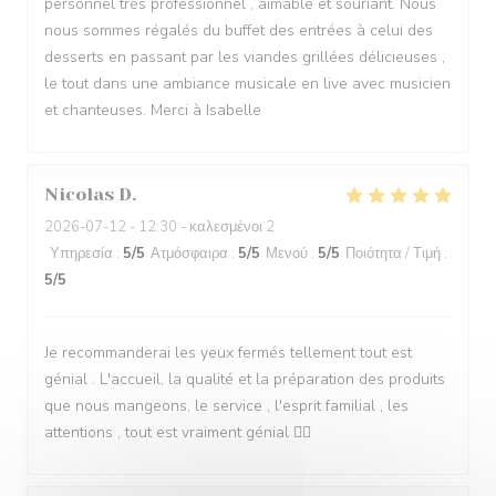
personnel très professionnel , aimable et souriant. Nous
nous sommes régalés du buffet des entrées à celui des
desserts en passant par les viandes grillées délicieuses ,
le tout dans une ambiance musicale en live avec musicien
et chanteuses. Merci à Isabelle
Nicolas
D
2026-07-12
- 12:30 - καλεσμένοι 2
Υπηρεσία
:
5
/5
Ατμόσφαιρα
:
5
/5
Μενού
:
5
/5
Ποιότητα / Τιμή
:
5
/5
Je recommanderai les yeux fermés tellement tout est
génial . L'accueil, la qualité et la préparation des produits
que nous mangeons, le service , l'esprit familial , les
attentions , tout est vraiment génial 👍🏻