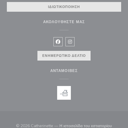
ΙΔΙΩΤΙΚΟΠΟΊΗΣΗ
ΑΚΟΛΟΥΘΉΣΤΕ ΜΑΣ
Facebook ((ανοίγει σε νέο παράθυρ
Instagram ((ανοίγει σε νέο π
ΕΝΗΜΕΡΩΤΙΚΌ ΔΕΛΤΊΟ
ΑΝΤΑΜΟΙΒΈΣ
© 2026 Catherinette — Η ιστοσελίδα του εστιατορίου