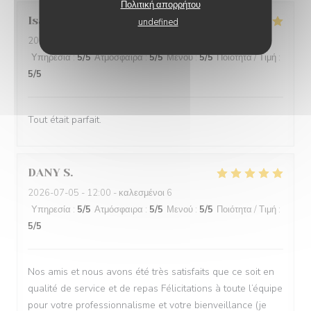
Πολιτική απορρήτου
Isabelle
N
undefined
2026-07-05
- 13:00 - καλεσμένοι 11
Υπηρεσία
:
5
/5
Ατμόσφαιρα
:
5
/5
Μενού
:
5
/5
Ποιότητα / Τιμή
:
5
/5
Tout était parfait.
DANY
S
2026-07-05
- 12:00 - καλεσμένοι 6
Υπηρεσία
:
5
/5
Ατμόσφαιρα
:
5
/5
Μενού
:
5
/5
Ποιότητα / Τιμή
:
5
/5
Nos amis et nous avons été très satisfaits que ce soit en
qualité de service et de repas Félicitations à toute l’équipe
pour votre professionnalisme et votre bienveillance (je