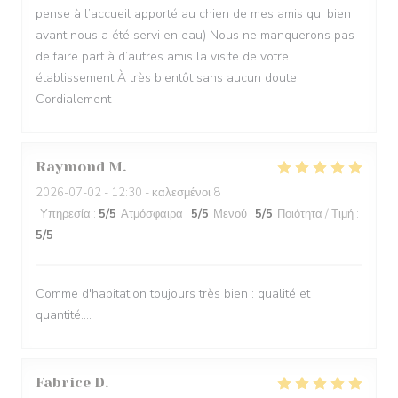
pense à l’accueil apporté au chien de mes amis qui bien
avant nous a été servi en eau) Nous ne manquerons pas
de faire part à d’autres amis la visite de votre
établissement À très bientôt sans aucun doute
Cordialement
Raymond
M
2026-07-02
- 12:30 - καλεσμένοι 8
Υπηρεσία
:
5
/5
Ατμόσφαιρα
:
5
/5
Μενού
:
5
/5
Ποιότητα / Τιμή
:
5
/5
Comme d'habitation toujours très bien : qualité et
quantité....
Fabrice
D