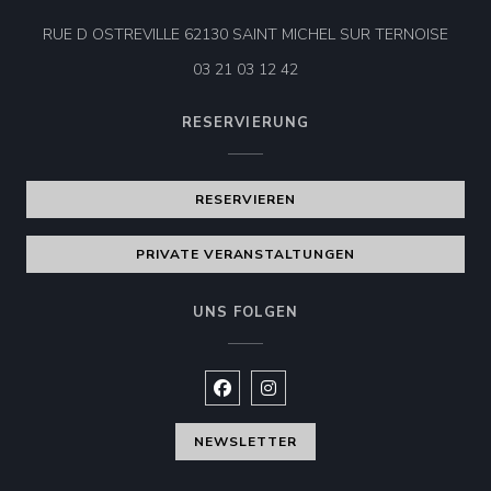
((öffn
RUE D OSTREVILLE 62130 SAINT MICHEL SUR TERNOISE
03 21 03 12 42
RESERVIERUNG
RESERVIEREN
PRIVATE VERANSTALTUNGEN
UNS FOLGEN
Facebook ((öffnet ein neues Fenste
Instagram ((öffnet ein neues 
NEWSLETTER