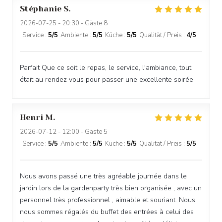
Stéphanie
S
2026-07-25
- 20:30 - Gäste 8
Service
:
5
/5
Ambiente
:
5
/5
Küche
:
5
/5
Qualität / Preis
:
4
/5
Parfait Que ce soit le repas, le service, l'ambiance, tout
était au rendez vous pour passer une excellente soirée
Henri
M
2026-07-12
- 12:00 - Gäste 5
Service
:
5
/5
Ambiente
:
5
/5
Küche
:
5
/5
Qualität / Preis
:
5
/5
Nous avons passé une très agréable journée dans le
jardin lors de la gardenparty très bien organisée , avec un
personnel très professionnel , aimable et souriant. Nous
nous sommes régalés du buffet des entrées à celui des