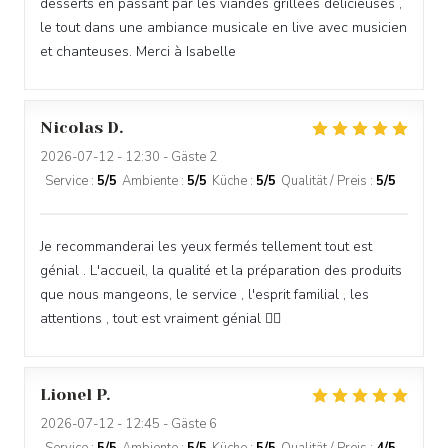
desserts en passant par les viandes grillées délicieuses ,
le tout dans une ambiance musicale en live avec musicien
et chanteuses. Merci à Isabelle
Nicolas
D
2026-07-12
- 12:30 - Gäste 2
Service
:
5
/5
Ambiente
:
5
/5
Küche
:
5
/5
Qualität / Preis
:
5
/5
Je recommanderai les yeux fermés tellement tout est
génial . L'accueil, la qualité et la préparation des produits
que nous mangeons, le service , l'esprit familial , les
attentions , tout est vraiment génial 👍🏻
Lionel
P
2026-07-12
- 12:45 - Gäste 6