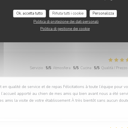
Ok, accetta tutto
Rifiuta tutti i cookie
Personalizza
Servizio
:
5
/5
Atmosfera
:
5
/5
Cucina
:
5
/5
Qualità / Prezzo
Politica di protezione dei dati personali
Politica di gestione dei cookie
Servizio
:
5
/5
Atmosfera
:
5
/5
Cucina
:
5
/5
Qualità / Prezzo
t en qualité de service et de repas Félicitations à toute l’équipe pour vo
 l’accueil apporté au chien de mes amis qui bien avant nous a été serv
s amis la visite de votre établissement À très bientôt sans aucun dout