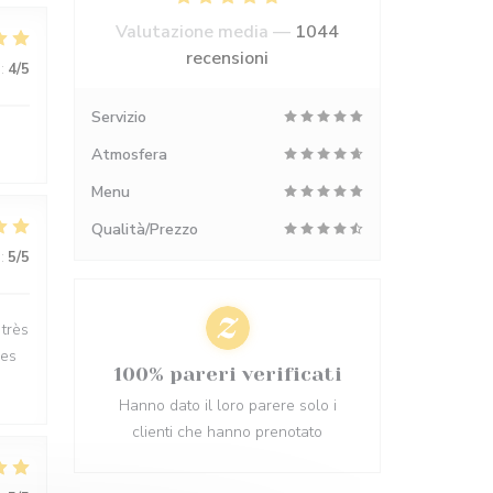
Valutazione media —
1044
recensioni
:
4
/5
Servizio
Atmosfera
Menu
Qualità/Prezzo
:
5
/5
 très
les
100% pareri verificati
Hanno dato il loro parere solo i
clienti che hanno prenotato