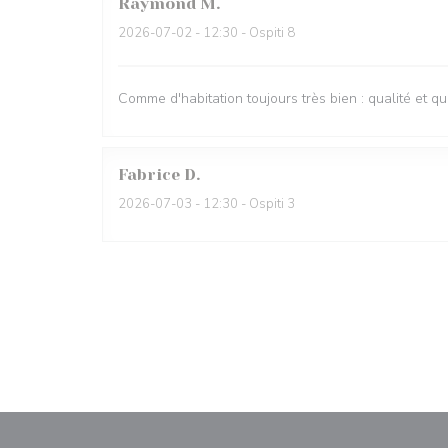
Raymond
M
2026-07-02
- 12:30 - Ospiti 8
Comme d'habitation toujours très bien : qualité et quan
Fabrice
D
2026-07-03
- 12:30 - Ospiti 3