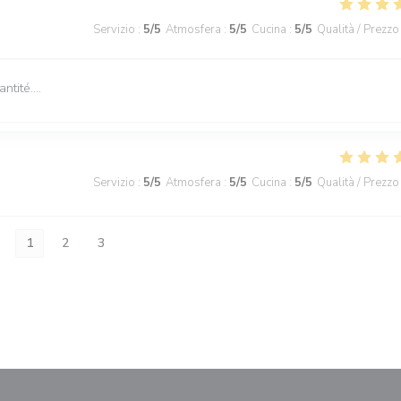
Servizio
:
5
/5
Atmosfera
:
5
/5
Cucina
:
5
/5
Qualità / Prezzo
tité....
Servizio
:
5
/5
Atmosfera
:
5
/5
Cucina
:
5
/5
Qualità / Prezzo
1
2
3