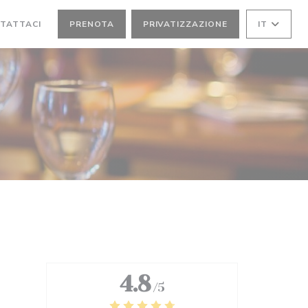
TATTACI
PRENOTA
PRIVATIZZAZIONE
IT
 UNA NUOVA FINESTRA))
4.8
/5