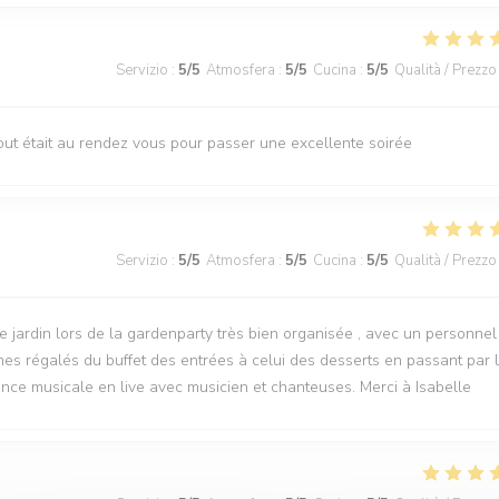
Servizio
:
5
/5
Atmosfera
:
5
/5
Cucina
:
5
/5
Qualità / Prezzo
 tout était au rendez vous pour passer une excellente soirée
Servizio
:
5
/5
Atmosfera
:
5
/5
Cucina
:
5
/5
Qualità / Prezzo
jardin lors de la gardenparty très bien organisée , avec un personnel
es régalés du buffet des entrées à celui des desserts en passant par 
ance musicale en live avec musicien et chanteuses. Merci à Isabelle