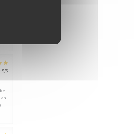
:
5
/5
:
5
/5
tre
i en
e