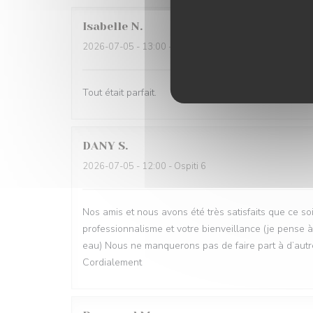
Isabelle
N
2026-07-05
- 13:00 - Ospiti 11
Tout était parfait.
DANY
S
2026-07-05
- 12:00 - Ospiti 6
Nos amis et nous avons été très satisfaits que ce soi
professionnalisme et votre bienveillance (je pense à
eau) Nous ne manquerons pas de faire part à d’autre
Cordialement