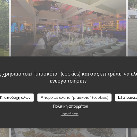
 χρησιμοποιεί "μπισκότα" (cookies) και σας επιτρέπει να ελέ
ενεργοποιήσετε
K, αποδοχή όλων
Απόρριψε όλα τα "μπισκότα" (cookies)
Εξατομίκε
Πολιτική απορρήτου
undefined