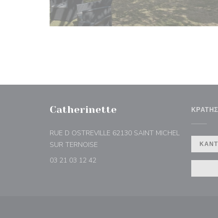
Catherinette
ΚΡΆΤΗ
RUE D OSTREVILLE 62130 SAINT MICHEL
((ανοίγει σε νέο παράθυρο))
SUR TERNOISE
ΚΆΝΤ
03 21 03 12 42