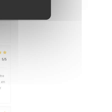
:
5
/5
:
5
/5
tre
i en
e