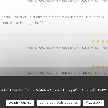
Služba
:
5
/5
Atmosféra
:
5
/5
Kuchyně
:
5
/5
Kvalita / Cena
génial . L'accueil, la qualité et la préparation des produits que nous
 , tout est vraiment génial 👍🏻
Služba
:
5
/5
Atmosféra
:
5
/5
Kuchyně
:
5
/5
Kvalita / Cena
Služba
:
4
/5
Atmosféra
:
5
/5
Kuchyně
:
4
/5
Kvalita / Cena
o stránka využívá cookies a dává ti na výběr, co chceš aktiv
Služba
:
4
/5
Atmosféra
:
5
/5
Kuchyně
:
5
/5
Kvalita / Cena
OK, přijmout vše
Odmítnout všechny cookies
Přizpůsobit