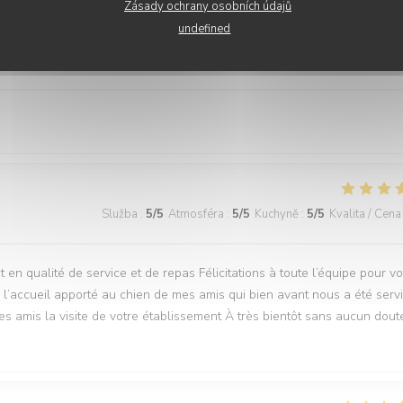
Zásady ochrany osobních údajů
undefined
Služba
:
5
/5
Atmosféra
:
5
/5
Kuchyně
:
5
/5
Kvalita / Cena
Služba
:
5
/5
Atmosféra
:
5
/5
Kuchyně
:
5
/5
Kvalita / Cena
t en qualité de service et de repas Félicitations à toute l’équipe pour vo
 l’accueil apporté au chien de mes amis qui bien avant nous a été serv
s amis la visite de votre établissement À très bientôt sans aucun dout