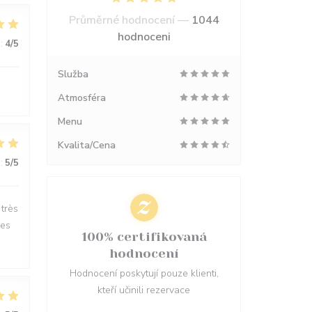
Průměrné hodnocení —
1044
hodnoceni
:
4
/5
Služba
Atmosféra
Menu
Kvalita/Cena
:
5
/5
 très
les
100% certifikovaná
hodnocení
Hodnocení poskytují pouze klienti,
kteří učinili rezervace