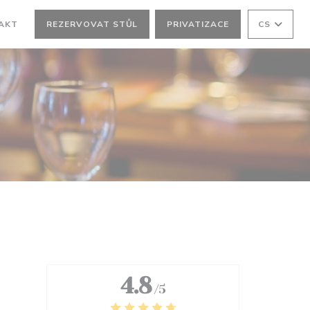
AKT
REZERVOVAT STŮL
PRIVATIZACE
CS
OVÉM OKNĚ))
4.8
/5