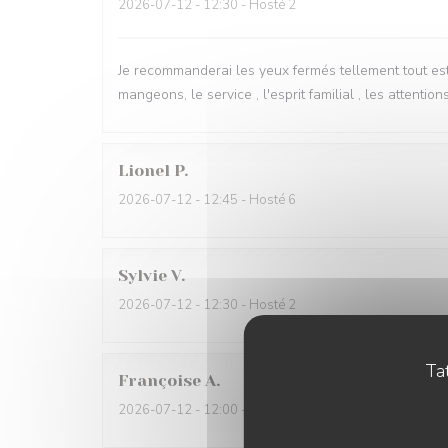
2026-07-12
- 12:30 - Hosté 2
Je recommanderai les yeux fermés tellement tout est 
mangeons, le service , l'esprit familial , les attentions
Lionel
P
2026-07-12
- 12:45 - Hosté 6
Sylvie
V
2026-07-12
- 12:30 - Hosté 2
Tat
Françoise
A
2026-07-12
- 12:00 - Hosté 3