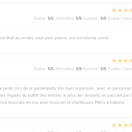
Služba
:
5
/5
Atmosféra
:
5
/5
Kuchyně
:
5
/5
Kvalita / Cena
 tout était au rendez vous pour passer une excellente soirée
Služba
:
5
/5
Atmosféra
:
5
/5
Kuchyně
:
5
/5
Kvalita / Cena
jardin lors de la gardenparty très bien organisée , avec un personnel
es régalés du buffet des entrées à celui des desserts en passant par 
ance musicale en live avec musicien et chanteuses. Merci à Isabelle