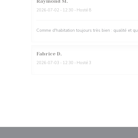
Raymond
M
2026-07-02
- 12:30 - Hosté 8
Comme d'habitation toujours très bien : qualité et quan
Fabrice
D
2026-07-03
- 12:30 - Hosté 3