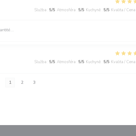
Služba
:
5
/5
Atmosféra
:
5
/5
Kuchyně
:
5
/5
Kvalita / Cena
tité....
Služba
:
5
/5
Atmosféra
:
5
/5
Kuchyně
:
5
/5
Kvalita / Cena
1
2
3