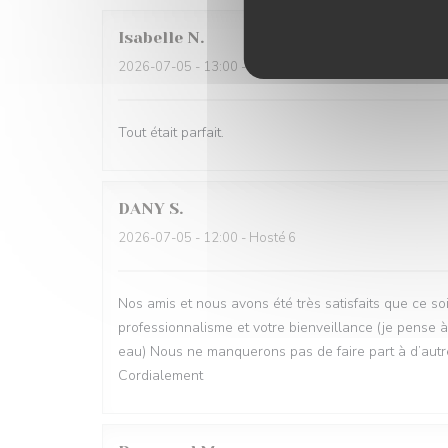
Isabelle
N
2026-07-05
- 13:00 - Hosté 11
Tout était parfait.
DANY
S
2026-07-05
- 12:00 - Hosté 6
Nos amis et nous avons été très satisfaits que ce soi
professionnalisme et votre bienveillance (je pense à
eau) Nous ne manquerons pas de faire part à d’autre
Cordialement