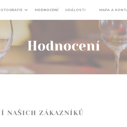
FOTOGRAFIE
HODNOCENÍ
UDÁLOSTI
MAPA A KONT
((OTEVŘE SE V N
Hodnocení
Í NAŠICH ZÁKAZNÍKŮ