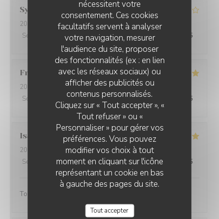
nécessitent votre
Sylvie
V
consentement. Ces cookies
2026-07-12
- 12:30 - Couverts 2
facultatifs servent à analyser
Service
:
4
/5
Ambiance
:
5
/5
Cuisine
:
4
/5
Qualité / Prix
:
3
/5
votre navigation, mesurer
l'audience du site, proposer
des fonctionnalités (ex : en lien
avec les réseaux sociaux) ou
Françoise
A
afficher des publicités ou
2026-07-12
- 12:00 - Couverts 3
contenus personnalisés.
Service
:
4
/5
Ambiance
:
5
/5
Cuisine
:
5
/5
Qualité / Prix
:
5
/5
Cliquez sur « Tout accepter », «
Tout refuser » ou «
Personnaliser » pour gérer vos
Isabelle
N
préférences. Vous pouvez
modifier vos choix à tout
2026-07-05
- 13:00 - Couverts 11
moment en cliquant sur l'icône
Service
:
5
/5
Ambiance
:
5
/5
Cuisine
:
5
/5
Qualité / Prix
:
5
/5
représentant un cookie en bas
à gauche des pages du site.
Tout était parfait.
Tout accepter