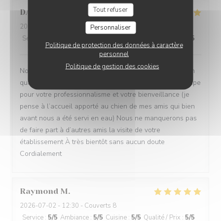
Tout refuser
DANY
S
2026-07-05
- 12:00 - Couverts 6
Personnaliser
Service
:
5
/5
Ambiance
:
5
/5
Cuisine
:
5
/5
Qualité / Prix
:
5
/5
Politique de protection des données à caractère
personnel
Politique de gestion des cookies
Nos amis et nous avons été très satisfaits que ce soit en
qualité de service et de repas Félicitations à toute l’équipe
pour votre professionnalisme et votre bienveillance (je
pense à l’accueil apporté au chien de mes amis qui bien
avant nous a été servi en eau) Nous ne manquerons pas
de faire part à d’autres amis la visite de votre
établissement À très bientôt sans aucun doute
Cordialement
Raymond
M
2026-07-02
- 12:30 - Couverts 8
Service
:
5
/5
Ambiance
:
5
/5
Cuisine
:
5
/5
Qualité / Prix
:
5
/5