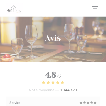
Personnalisation de vos choix en matière de cookies
Avis
4.8
/5
Note moyenne —
1044 avis
Service