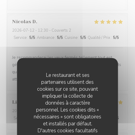
Nicolas
D
2026-07-12
- 12:30 - Couverts 2
Service
:
5
/5
Ambiance
:
5
/5
Cuisine
:
5
/5
Qualité / Prix
:
5
/5
Je recommanderai les yeux fermés tellement tout est
génial . L'accueil, la qualité et la préparation des produits
que nous mangeons, le service , l'esprit familial , les
Le restaurant et ses
attentions , tout est vraiment génial 👍🏻
partenaires utilisent des
cookies sur ce site, pouvant
impliquer la collecte de
Lionel
P
données à caractère
personnel. Les cookies dits «
2026-07-12
- 12:45 - Couverts 6
nécessaires » sont obligatoires
Service
:
5
/5
Ambiance
:
5
/5
Cuisine
:
5
/5
Qualité / Prix
:
4
/5
et installés par défaut.
D'autres cookies facultatifs