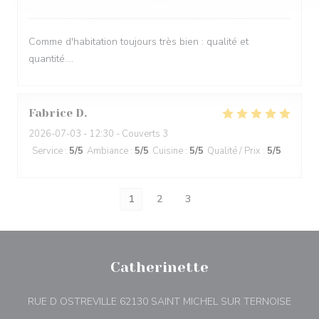
Comme d'habitation toujours très bien : qualité et
quantité....
Fabrice
D
2026-07-03
- 12:30 - Couverts 3
Service
:
5
/5
Ambiance
:
5
/5
Cuisine
:
5
/5
Qualité / Prix
:
5
/5
1
2
3
Catherinette
((ouvr
RUE D OSTREVILLE 62130 SAINT MICHEL SUR TERNOISE