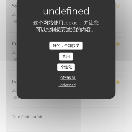
Sylvie
V
2026-07-12
- 12:30 - 来宾 2
服务
:
4
/5
氛围
:
5
/5
菜单
:
4
/5
质价比
:
3
/5
这个网站使用cookie， 并让您
可以控制想要激活的内容。
Françoise
A
好的，全部接受
2026-07-12
- 12:00 - 来宾 3
禁用
服务
:
4
/5
氛围
:
5
/5
菜单
:
5
/5
质价比
:
5
/5
个性化
保密政策
Isabelle
N
undefined
2026-07-05
- 13:00 - 来宾 11
服务
:
5
/5
氛围
:
5
/5
菜单
:
5
/5
质价比
:
5
/5
Tout était parfait.