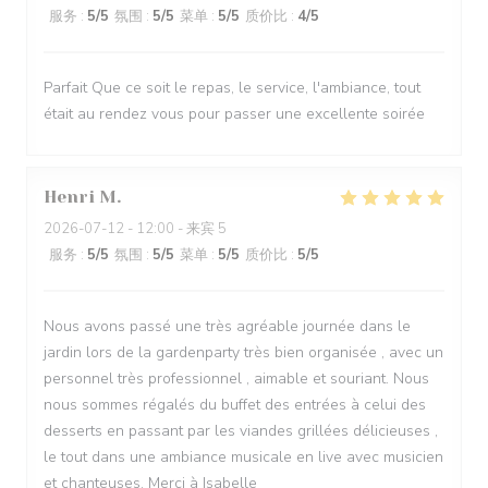
服务
:
5
/5
氛围
:
5
/5
菜单
:
5
/5
质价比
:
4
/5
Parfait Que ce soit le repas, le service, l'ambiance, tout
était au rendez vous pour passer une excellente soirée
Henri
M
2026-07-12
- 12:00 - 来宾 5
服务
:
5
/5
氛围
:
5
/5
菜单
:
5
/5
质价比
:
5
/5
Nous avons passé une très agréable journée dans le
jardin lors de la gardenparty très bien organisée , avec un
personnel très professionnel , aimable et souriant. Nous
nous sommes régalés du buffet des entrées à celui des
desserts en passant par les viandes grillées délicieuses ,
le tout dans une ambiance musicale en live avec musicien
et chanteuses. Merci à Isabelle