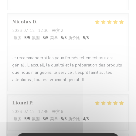
Nicolas
D
2026-07-12
- 12:30 - 来宾 2
服务
:
5
/5
氛围
:
5
/5
菜单
:
5
/5
质价比
:
5
/5
Je recommanderai les yeux fermés tellement tout est
génial . L'accueil, la qualité et la préparation des produits
que nous mangeons, le service , l'esprit familial , les
attentions , tout est vraiment génial 👍🏻
Lionel
P
2026-07-12
- 12:45 - 来宾 6
服务
:
5
/5
氛围
:
5
/5
菜单
:
5
/5
质价比
:
4
/5