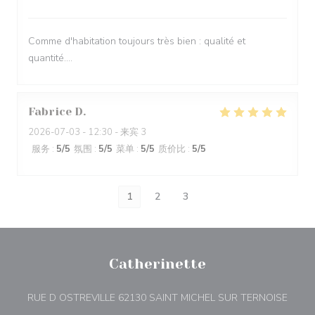
Comme d'habitation toujours très bien : qualité et
quantité....
Fabrice
D
2026-07-03
- 12:30 - 来宾 3
服务
:
5
/5
氛围
:
5
/5
菜单
:
5
/5
质价比
:
5
/5
1
2
3
Catherinette
((在
RUE D OSTREVILLE 62130 SAINT MICHEL SUR TERNOISE