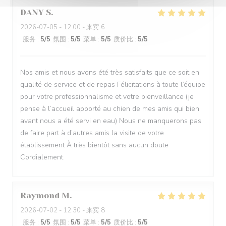
DANY
S
2026-07-05
- 12:00 - 来宾 6
服务
:
5
/5
氛围
:
5
/5
菜单
:
5
/5
质价比
:
5
/5
Nos amis et nous avons été très satisfaits que ce soit en
qualité de service et de repas Félicitations à toute l’équipe
pour votre professionnalisme et votre bienveillance (je
pense à l’accueil apporté au chien de mes amis qui bien
avant nous a été servi en eau) Nous ne manquerons pas
de faire part à d’autres amis la visite de votre
établissement À très bientôt sans aucun doute
Cordialement
Raymond
M
2026-07-02
- 12:30 - 来宾 8
服务
:
5
/5
氛围
:
5
/5
菜单
:
5
/5
质价比
:
5
/5