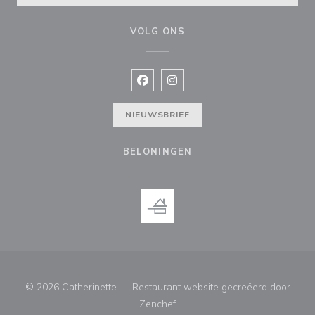
VOLG ONS
Facebook ((opent in een nieuw vens
Instagram ((opent in een nieu
NIEUWSBRIEF
BELONINGEN
© 2026 Catherinette — Restaurant website gecreëerd door
((opent in een nieuw venster))
Zenchef