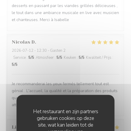
desserts en passant par les viandes grillées délicieuses ,
le tout dans une ambiance musicale en live avec musicien
et chanteuses. Merci à Isabelle
Nicolas
D
2026-07-12
- 12:30 - Gasten 2
Service
:
5
/5
Atmosfeer
:
5
/5
Keuken
:
5
/5
Kwaliteit / Prijs
:
5
/5
Je recommanderai les yeux fermés tellement tout est
génial . L'accueil, la qualité et la préparation des produits
que nous mangeons, le service , l'esprit familial , les
attentions , tout est vraiment génial 👍🏻
Het restaurant en zijn partners
gebruiken cookies op deze
site, wat kan leiden tot de
Lionel
P