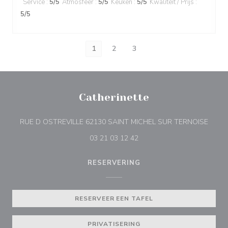
Service
:
5
/5
Atmosfeer
:
5
/5
Keuken
:
5
/5
Kwaliteit / Prijs
:
5
/5
1
2
3
Catherinette
((open
RUE D OSTREVILLE 62130 SAINT MICHEL SUR TERNOISE
03 21 03 12 42
RESERVERING
RESERVEER EEN TAFEL
PRIVATISERING