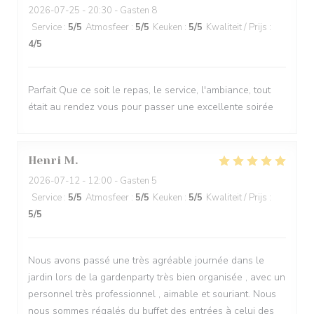
2026-07-25
- 20:30 - Gasten 8
Service
:
5
/5
Atmosfeer
:
5
/5
Keuken
:
5
/5
Kwaliteit / Prijs
:
4
/5
Parfait Que ce soit le repas, le service, l'ambiance, tout
était au rendez vous pour passer une excellente soirée
Henri
M
2026-07-12
- 12:00 - Gasten 5
Service
:
5
/5
Atmosfeer
:
5
/5
Keuken
:
5
/5
Kwaliteit / Prijs
:
5
/5
Nous avons passé une très agréable journée dans le
jardin lors de la gardenparty très bien organisée , avec un
personnel très professionnel , aimable et souriant. Nous
nous sommes régalés du buffet des entrées à celui des