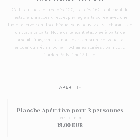
Carte au choix, entrée dès 10€, plat dès 16€ Tout client du
restaurant a accès direct et privilégié à la soirée avec une
table réservée en discothèque. Vous pouvez aussi choisir juste
un plat à la carte. Notre carte étant élaborée à partir de
produits frais, veuillez nous excuser si un met venait à
manquer ou à être modifié Prochaines soirées : Sam 13 Juin
Garden Party Dim 12 Juillet
APÉRITIF
Planche Apéritive pour 2 personnes
terre et mer
19,00 EUR