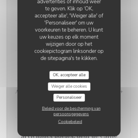
advertenties of inhoud weer
& Noilly Prat, Mousseline de Fève
te geven. Klik op 'OK,
16,00 EUR
accepteer alle', 'Weiger alle' of
'Personaliseer' om uw
voorkeuren te beheren. U kunt
6 escargots au beurre d'Ail
uw keuzes op elk moment
9,00 EUR
wijzigen door op het
cookiepictogram linksonder op
de sitepagina's te klikken.
12 escargots au beurre d'ail
17,00 EUR
OK, accepteer alle
Weiger alle cookies
Assiette Terre & Mer (Mi Foie-Gras +
Personaliseer
Mi Saumon Fumé)
19,00 EUR
Beleid voor de bescherming van
persoonsgegevens
Cookiebeleid
Filet de Caille aux Girolles et
artichauts poêlés, oeuf de Caille