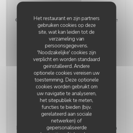
Het restaurant en zijn partners
Chaud/Froid de Foie Gras, Betterave
gebruiken cookies op deze
& Cerise
site, wat kan leiden tot de
14,00 EUR
verzameling van
persoonsgegevens.
'Noodzakelijke' cookies zijn
Terrine de Foie Gras maison,
verplicht en worden standaard
chutney de saison, pain fruit
geïnstalleerd. Andere
16,00 EUR
optionele cookies vereisen uw
toestemming. Deze optionele
cookies worden gebruikt om
Saumon fumé maison à la ficelle et
uw navigatie te analyseren,
au bois de hêtre
het sitepubliek te meten,
16,00 EUR
functies te bieden (bijv.
gerelateerd aan sociale
netwerken) of
gepersonaliseerde
Filet de Bar à la Rhubarbe, Combava