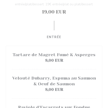
entrée/plat/dessert. 19€ entrée/plat ou plat/dessert.
19,00 EUR
ENTRÉE
Tartare de Magret Fumé & Asperges
8,00 EUR
Velouté Dubarry, Espuma au Saumon
& Oeuf de Saumon
8,00 EUR
Raviole d'Escargots sur Fondue