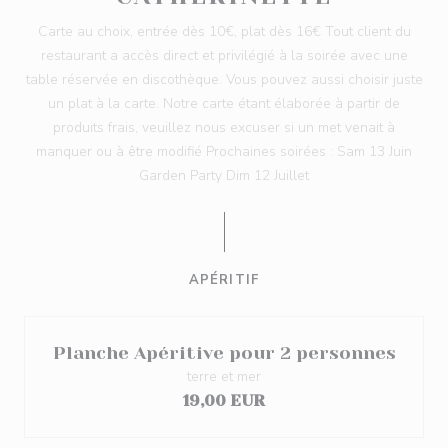
Carte au choix, entrée dès 10€, plat dès 16€ Tout client du
restaurant a accès direct et privilégié à la soirée avec une
table réservée en discothèque. Vous pouvez aussi choisir juste
un plat à la carte. Notre carte étant élaborée à partir de
produits frais, veuillez nous excuser si un met venait à
manquer ou à être modifié Prochaines soirées : Sam 13 Juin
Garden Party Dim 12 Juillet
APÉRITIF
Planche Apéritive pour 2 personnes
terre et mer
19,00 EUR