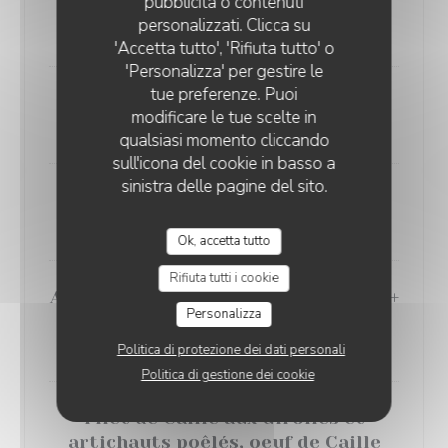
pubblicità o contenuti
& Noilly Prat, Mousseline de Fève
personalizzati. Clicca su
16,00 EUR
'Accetta tutto', 'Rifiuta tutto' o
'Personalizza' per gestire le
tue preferenze. Puoi
6 escargots au beurre d'Ail
modificare le tue scelte in
9,00 EUR
qualsiasi momento cliccando
sull'icona del cookie in basso a
sinistra delle pagine del sito.
12 escargots au beurre d'ail
17,00 EUR
Ok, accetta tutto
Rifiuta tutti i cookie
Assiette Terre & Mer (Mi Foie-Gras +
Personalizza
Mi Saumon Fumé)
19,00 EUR
Politica di protezione dei dati personali
Politica di gestione dei cookie
Filet de Caille aux Girolles et
artichauts poêlés, oeuf de Caille