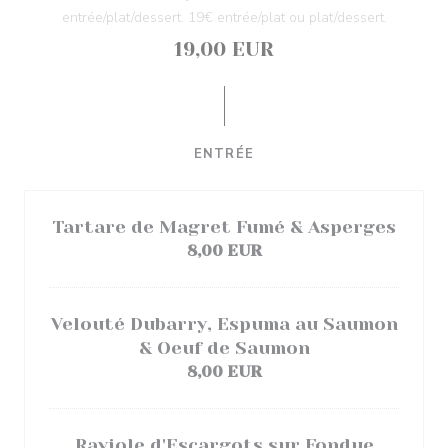
entrée/plat/dessert. 19€ entrée/plat ou plat/dessert.
19,00 EUR
ENTRÉE
Tartare de Magret Fumé & Asperges
8,00 EUR
Velouté Dubarry, Espuma au Saumon
& Oeuf de Saumon
8,00 EUR
Raviole d'Escargots sur Fondue