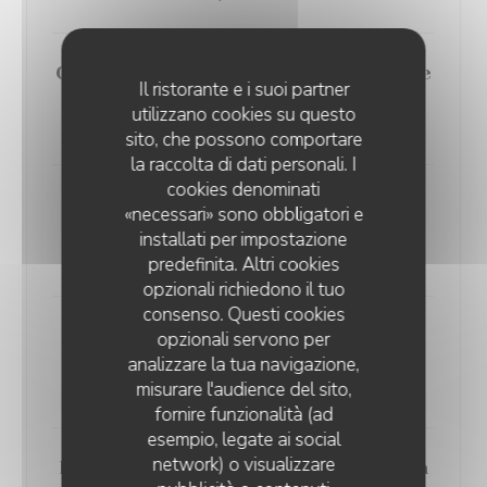
Chaud/Froid de Foie Gras, Betterave
Il ristorante e i suoi partner
& Cerise
utilizzano cookies su questo
14,00 EUR
sito, che possono comportare
la raccolta di dati personali. I
cookies denominati
Terrine de Foie Gras maison,
«necessari» sono obbligatori e
chutney de saison, pain fruit
installati per impostazione
16,00 EUR
predefinita. Altri cookies
opzionali richiedono il tuo
consenso. Questi cookies
Saumon fumé maison à la ficelle et
opzionali servono per
au bois de hêtre
analizzare la tua navigazione,
misurare l'audience del sito,
16,00 EUR
fornire funzionalità (ad
esempio, legate ai social
network) o visualizzare
Filet de Bar à la Rhubarbe, Combava